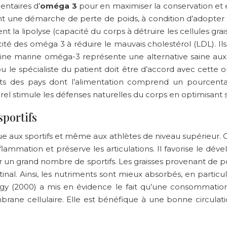
ntaires d’
oméga 3
pour en maximiser la conservation et év
t une démarche de perte de poids, à condition d’adopter u
t la lipolyse (capacité du corps à détruire les cellules gr
ité des oméga 3 à réduire le mauvais cholestérol (LDL). I
igine marine oméga-3 représente une alternative saine au
 le spécialiste du patient doit être d’accord avec cette opt
ants des pays dont l’alimentation comprend un pourcent
urel stimule les défenses naturelles du corps en optimisant
sportifs
 aux sportifs et même aux athlètes de niveau supérieur. C
nflammation et préserve les articulations. Il favorise le d
ar un grand nombre de sportifs. Les graisses provenant de 
estinal. Ainsi, les nutriments sont mieux absorbés, en partic
ogy (2000) a mis en évidence le fait qu’une consommation
ane cellulaire. Elle est bénéfique à une bonne circulatio