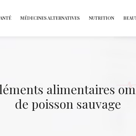
SANTÉ
MÉDECINES ALTERNATIVES
NUTRITION
BEAU
éments alimentaires omé
de poisson sauvage