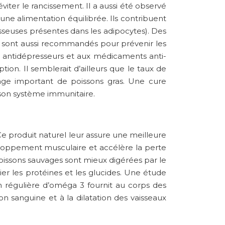
iter le rancissement. Il a aussi été observé
ne alimentation équilibrée. Ils contribuent
aisseuses présentes dans les adipocytes). Des
ls sont aussi recommandés pour prévenir les
x antidépresseurs et aux médicaments anti-
ion. Il semblerait d’ailleurs que le taux de
age important de poissons gras. Une cure
 son système immunitaire.
e produit naturel leur assure une meilleure
éveloppement musculaire et accélère la perte
poissons sauvages sont mieux digérées par le
ulier les protéines et les glucides. Une étude
 régulière d’oméga 3 fournit au corps des
n sanguine et à la dilatation des vaisseaux