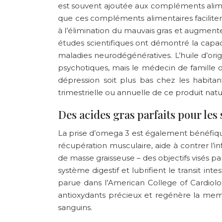
est souvent ajoutée aux compléments alime
que ces compléments alimentaires faciliten
à l’élimination du mauvais gras et augmenten
études scientifiques ont démontré la capac
maladies neurodégénératives. L’huile d’or
psychotiques, mais le médecin de famille ou
dépression soit plus bas chez les habit
trimestrielle ou annuelle de ce produit nat
Des acides gras parfaits pour les 
La prise d’omega 3 est également bénéfique
récupération musculaire, aide à contrer l’i
de masse graisseuse – des objectifs visés p
système digestif et lubrifient le transit int
parue dans l’American College of Cardiol
antioxydants précieux et regénère la membr
sanguins.