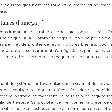
de poissons gras n’est pas toujours la même d’une marqu
isé.
taires d’oméga 3 ?
onstituent un ensemble d’acides gras polyinsaturés : l’
 linolénique (ALA). Comme le corps humain ne peut prod
s permet de profiter de leurs multiples bienfaits pour 
 pour obtenir suffisamment d’oméga 3. Les principales so
tels que le lieu, le saumon, le maquereau, le hareng ainsi
ent du système cardiovasculaire, de la vision et du cerveau
t à soulager les douleurs liées à l’arthrite rhumatoïde 
térielle normale et favorisent un taux sain de triglycéri
a glande thyroïde. Sans oublier de mentionner la présence 
la vitamine D, qui est essentielle à la formation des os et p