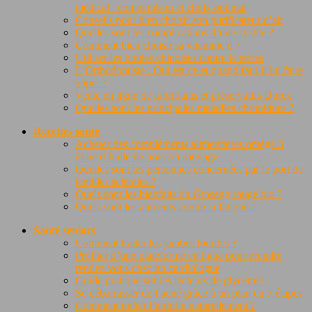
médical : comparaison et choix optimal
Conseils pour bien choisir son purificateur d’air
Quelles sont les complications d’une cystite ?
Comment bien choisir sa vitamine d ?
Utiliser les boules chinoises contre le stress
L’Orthodontiste : Qui est-ce et quand faut-il lui faire
appel ?
Vente en ligne de lubrifiants et préservatifs Durex
Quelles sont les principales maladies chroniques ?
Recettes santé
Acheter des compléments alimentaires oméga 3
issue d’huile de poisson sauvage
Quelles sont les personnes concernées par le port de
lentilles sclérales ?
Quels sont les bienfaits du Ginseng rouge bio ?
Quels sont les aliments contre la fatigue ?
Santé seniors
Comment traiter les jambes lourdes ?
Profiter d’une plateforme en ligne pour prendre
rendez-vous chez un cardiologue
Guide pratique sur les lecteurs de glycémie
Se débarrasser de l’acné grâce à un plan en 7 étapes
Comment traiter l’arthrite naturellement ?