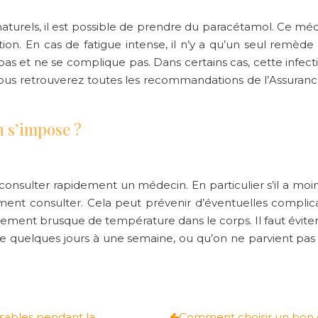
naturels, il est possible de prendre du paracétamol. Ce 
tion. En cas de fatigue intense, il n’y a qu’un seul remède 
ste pas et ne se complique pas. Dans certains cas, cette inf
Vous retrouverez toutes les recommandations de l’Assuranc
n s’impose ?
ut consulter rapidement un médecin. En particulier s’il a moi
ment consulter. Cela peut prévenir d’éventuelles complica
ement brusque de température
dans le corps. Il faut évit
 de quelques jours à une semaine, ou qu’on ne parvient pas
nsables pendant la
Comment choisir un bon c