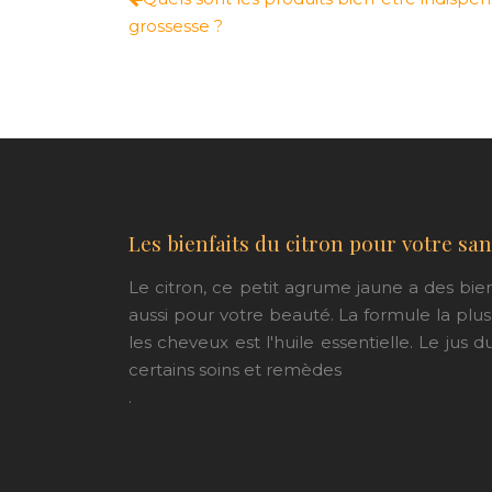
grossesse ?
Les bienfaits du citron pour votre san
Le citron, ce petit agrume jaune a des bie
aussi pour votre beauté. La formule la plu
les cheveux est l'huile essentielle. Le jus d
certains soins et remèdes
.