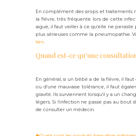
En complément des sirops et traitements 
la fièvre
, très fréquente lors de cette infec
aiguë, il faut veiller à ce qu’elle ne persi
plus sérieuses comme la
pneumopathie
. 
lien
.
Quand est-ce qu’une consultatio
En général, si un bébé a de la fièvre, il fa
ou d’une mauvaise tolérance, il faut égale
gravité. Ils surviennent lorsqu’il y a un
chang
légers. Si l’infection ne passe pas au bout
de consulter un médecin.
Quels sont les produits bien-être indispe