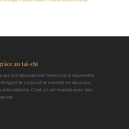
râce au tai-chi
es qui ont abandonné l'exercice à reprendre
nforçant le corps et le mental en douceur,
articulations. C'est un art martial avec des
sseuse.