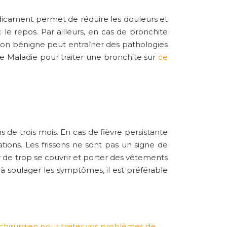
médicament permet de
réduire les douleurs et
: le repos. Par ailleurs, en cas de bronchite
ection bénigne peut entraîner des pathologies
e Maladie pour traiter une bronchite sur
ce
ns de trois mois. En cas de
fièvre persistante
tions. Les frissons ne sont pas un signe de
er de trop se couvrir et porter des vêtements
 à soulager les symptômes, il est préférable
hirurgien pour traiter vos problèmes de