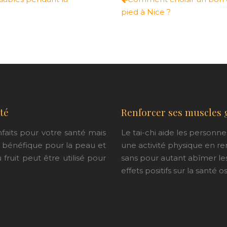
pied à Nice ?
té
Renforcer ses muscles g
nfaits pour votre santé mais
Le tai-chi aide les personn
s bénéfique pour la peau et
une activité physique en re
u fruit peut être utilisé pour
sans pour autant abîmer les 
effets positifs sur la santé o