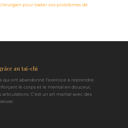
hirurgien pour traiter vos problèmes de
râce au tai-chi
es qui ont abandonné l'exercice à reprendre
nforçant le corps et le mental en douceur,
articulations. C'est un art martial avec des
sseuse.