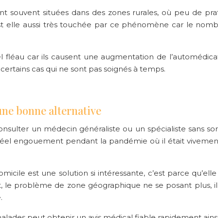
t souvent situées dans des zones rurales, où peu de pratic
st elle aussi très touchée par ce phénomène car le nomb
 fléau car ils causent une augmentation de l’automédica
certains cas qui ne sont pas soignés à temps.
une bonne alternative
 consulter un médecin généraliste ou un spécialiste sans sort
l engouement pendant la pandémie où il était vivement co
micile est une solution si intéressante, c’est parce qu’ell
 le problème de zone géographique ne se posant plus, il e
.
ades peut obtenir un avis médical fiable rapidement ains