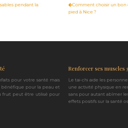
nsables pendant la
Comment choisir un bon c
pied à Nice ?
té
Renforcer ses muscles g
nfaits pour votre santé mais
Le tai-chi aide les personn
s bénéfique pour la peau et
une activité physique en re
u fruit peut être utilisé pour
sans pour autant abîmer les 
effets positifs sur la santé o