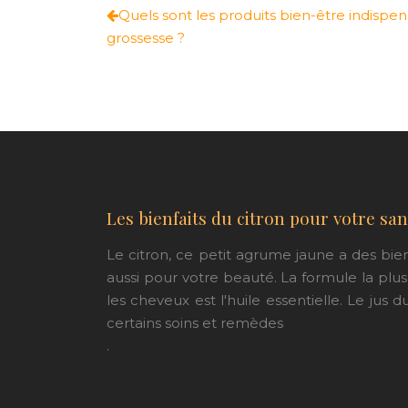
Quels sont les produits bien-être indispe
grossesse ?
Les bienfaits du citron pour votre san
Le citron, ce petit agrume jaune a des bie
aussi pour votre beauté. La formule la plu
les cheveux est l'huile essentielle. Le jus d
certains soins et remèdes
.