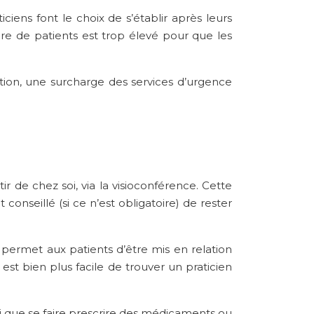
iens font le choix de s’établir après leurs
re de patients est trop élevé pour que les
tion, une surcharge des services d’urgence
ir de chez soi, via la visioconférence. Cette
nseillé (si ce n’est obligatoire) de rester
e permet aux patients d’être mis en relation
st bien plus facile de trouver un praticien
i que se faire prescrire des médicaments ou