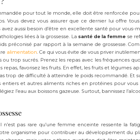
 ?
commandée pour tout le monde, elle doit être renforcée pou
 Vous devez vous assurer que ce dernier lui offre tous 
vez aussi besoin d’être en excellente santé pour vous-mêm
athologies liées à la grossesse. La
santé de la femme
se re
poids préconisé par rapport à la semaine de grossesse. Co
tre
alimentation
. Ce qui vous évite de vous priver inutileme
 ou trop sucrés. Prenez les repas avec les fréquences quo
repas, favorisez les fruits. En effet, les fruits et légumes 
trop de difficulté à atteindre le poids recommandé. Et s
 entiers et autres aliments riches en protéines pour vous
ilégiez l’eau aux boissons gazeuse. Surtout, bannissez l’al
ossesse
il n’est pas rare qu’une femme enceinte ressente la fat
tre organisme pour contribuer au développement du placent