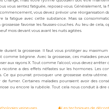
orps change, mais votre rythme quotidien doit être mainten
 vous vous sentez fatiguée, reposez-vous. Généralement, la
 le commencement, vous devez prévoir une réorganisation dan
tre la fatigue avec cette substance. Mais sa consommati
 grossesse favorise les fausses-couches. Au lieu de cela
neuf mois devant vous avant les nuits agitées.
le durant la grossesse. Il faut vous protéger au maximu
t comme bégnine. Avec la grossesse, ces maladies peuven
poser aux rayons X. Tout comme l’alcool, vous devez arrêter
nicotine a des effets néfastes sur les hormones. Les con
s. Ce qui pourrait provoquer une grossesse extra-utérine
 de fumer. Certaines maladies pourraient avoir des cons
ériose ou encore la rubéole. Tout cela nous conduit à dire q
athologies veineuses
Les techniques de déconta