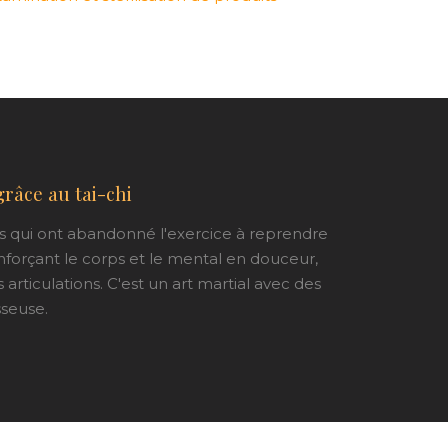
râce au tai-chi
es qui ont abandonné l'exercice à reprendre
nforçant le corps et le mental en douceur,
articulations. C'est un art martial avec des
sseuse.