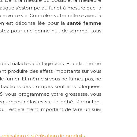
u. Dans la mesure du possible, la meilleure
 fatigue s’estompe au fur et à mesure que la
s votre vie. Contrôlez votre réflexe avec la
on est déconseillée pour la
santé femme
, optez pour une bonne nuit de sommeil tous
m des maladies contagieuses. Et cela, même
t produire des effets importants sur vous
 de fumer. Et même si vous ne fumez pas, ne
tractions des trompes sont ainsi bloquées.
. Si vous programmez votre grossesse, vous
équences néfastes sur le bébé. Parmi tant
u’il est vraiment important de faire un suivi
mination et stérilisation de produits