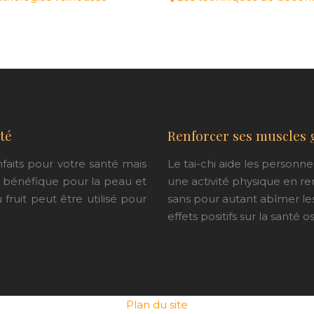
té
Renforcer ses muscles g
nfaits pour votre santé mais
Le tai-chi aide les personn
s bénéfique pour la peau et
une activité physique en re
u fruit peut être utilisé pour
sans pour autant abîmer les 
effets positifs sur la santé o
Plan du site