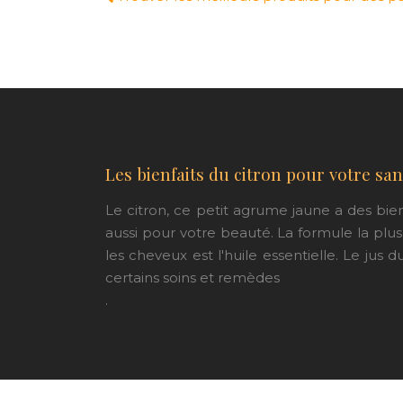
Les bienfaits du citron pour votre san
Le citron, ce petit agrume jaune a des bie
aussi pour votre beauté. La formule la plu
les cheveux est l'huile essentielle. Le jus d
certains soins et remèdes
.