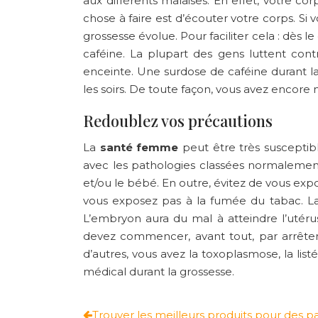
aux différents malaises. En effet, votre c
chose à faire est d’écouter votre corps. Si
grossesse évolue. Pour faciliter cela : dès
caféine. La plupart des gens luttent con
enceinte. Une surdose de caféine durant la
les soirs. De toute façon, vous avez encore 
Redoublez vos précautions
La
santé femme
peut être très susceptib
avec les pathologies classées normalemen
et/ou le bébé. En outre, évitez de vous ex
vous exposez pas à la fumée du tabac. La 
L’embryon aura du mal à atteindre l’utéru
devez commencer, avant tout, par arrêter
d’autres, vous avez la toxoplasmose, la list
médical durant la grossesse.
Trouver les meilleurs produits pour des p