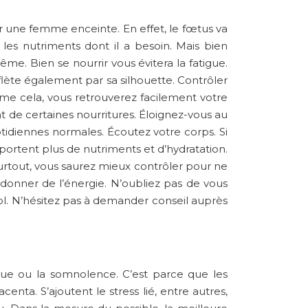
r une femme enceinte. En effet, le fœtus va
les nutriments dont il a besoin. Mais bien
e. Bien se nourrir vous évitera la fatigue.
flète également par sa silhouette. Contrôler
mme cela, vous retrouverez facilement votre
nt de certaines nourritures. Éloignez-vous au
tidiennes normales. Écoutez votre corps. Si
apportent plus de nutriments et d’hydratation.
urtout, vous saurez mieux contrôler pour ne
 donner de l’énergie. N’oubliez pas de vous
cool. N’hésitez pas à demander conseil auprès
igue ou la somnolence. C’est parce que les
a. S’ajoutent le stress lié, entre autres,