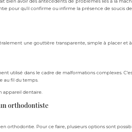
rait bien avoir des antécédents de problèmes liés à la mâch
tie pour qu’il confirme ou infirme la présence de soucis de
alement une gouttière transparente, simple à placer et à re
nt utilisé dans le cadre de malformations complexes. C’est 
 au fil du temps.
 appareil dentaire.
un orthodontiste
te en orthodontie. Pour ce faire, plusieurs options sont possibl