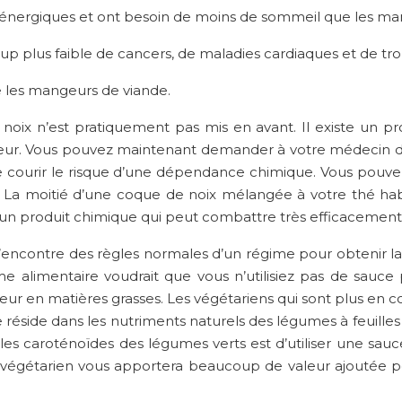
s énergiques et ont besoin de moins de sommeil que les ma
p plus faible de cancers, de maladies cardiaques et de trou
e les mangeurs de viande.
noix n’est pratiquement pas mis en avant. Il existe un p
seur. Vous pouvez maintenant demander à votre médecin de 
ire courir le risque d’une dépendance chimique. Vous po
La moitié d’une coque de noix mélangée à votre thé habit
d’un produit chimique qui peut combattre très efficacement
 l’encontre des règles normales d’un régime pour obtenir la
me alimentaire voudrait que vous n’utilisiez pas de sauc
eur en matières grasses. Les végétariens qui sont plus en c
de réside dans les nutriments naturels des légumes à feuille
 les caroténoïdes des légumes verts est d’utiliser une sauc
e végétarien vous apportera beaucoup de valeur ajoutée p